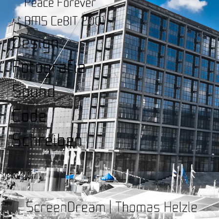
Peace Forever
BMS CeBIT 2001
Design
Fotografie
Sound
Code
Schreiben