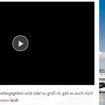
Play
Video
wiedergegeben wird oder zu groß ist, gibt es auch noch
tumn Walk