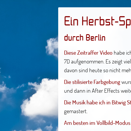
Ein Herbst-S
durch Berlin
Diese Zeitraffer Video
habe ic
7D aufgenommen. Es zeigt vie
davon sind heute so nicht mehr 
Die stilisierte Farbgebung
wurd
und dann in After Effects weite
Die Musik habe ich in Bitwig S
gemastert.
Am besten im Vollbild-Modus 